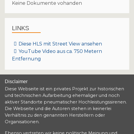
Keine Dokumente vohanden
LINKS
Diese HLS mit Street View ansehen
YouTube Video aus ca. 750 Metern
Entfernung
Disclaimer
Diese Webseite ist ein privates Projekt zur historischen
und technischen Aufarbeitung ehemaliger und noch
aktiver Standorte pneumatischer Hochleistungssirenen.
Die Webseite und die Autoren stehen in keinerlei
Verhältnis zu den genannten Herstellern oder
Organisationen.
Ebenso vertreten wir keine politische Meinung und