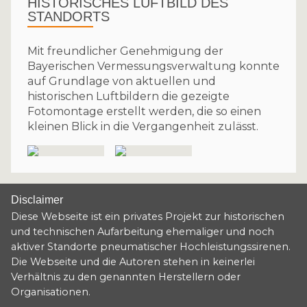
HISTORISCHES LUFTBILD DES
STANDORTS
Mit freundlicher Genehmigung der
Bayerischen Vermessungsverwaltung konnte
auf Grundlage von aktuellen und
historischen Luftbildern die gezeigte
Fotomontage erstellt werden, die so einen
kleinen Blick in die Vergangenheit zulässt.
Disclaimer
Diese Webseite ist ein privates Projekt zur historischen
und technischen Aufarbeitung ehemaliger und noch
aktiver Standorte pneumatischer Hochleistungssirenen.
Die Webseite und die Autoren stehen in keinerlei
Verhältnis zu den genannten Herstellern oder
Organisationen.