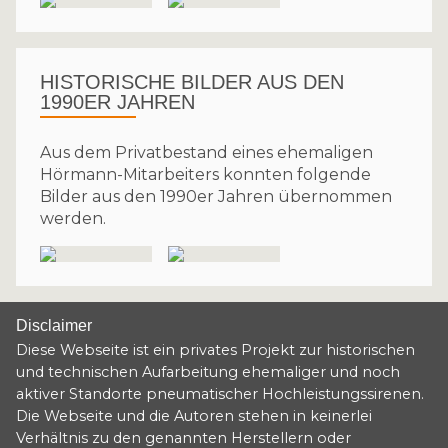
HISTORISCHE BILDER AUS DEN
1990ER JAHREN
Aus dem Privatbestand eines ehemaligen
Hörmann-Mitarbeiters konnten folgende
Bilder aus den 1990er Jahren übernommen
werden.
Disclaimer
Diese Webseite ist ein privates Projekt zur historischen
und technischen Aufarbeitung ehemaliger und noch
aktiver Standorte pneumatischer Hochleistungssirenen.
Die Webseite und die Autoren stehen in keinerlei
Verhältnis zu den genannten Herstellern oder