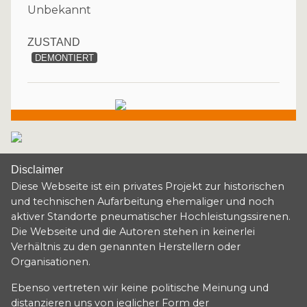
Unbekannt
ZUSTAND
DEMONTIERT
Disclaimer
Diese Webseite ist ein privates Projekt zur historischen
und technischen Aufarbeitung ehemaliger und noch
aktiver Standorte pneumatischer Hochleistungssirenen.
Die Webseite und die Autoren stehen in keinerlei
Verhältnis zu den genannten Herstellern oder
Organisationen.
Ebenso vertreten wir keine politische Meinung und
distanzieren uns von jeglicher Form der