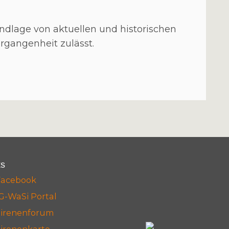
dlage von aktuellen und historischen
ergangenheit zulässt.
ks
Facebook
G-WaSi Portal
Sirenenforum
irenenkarte