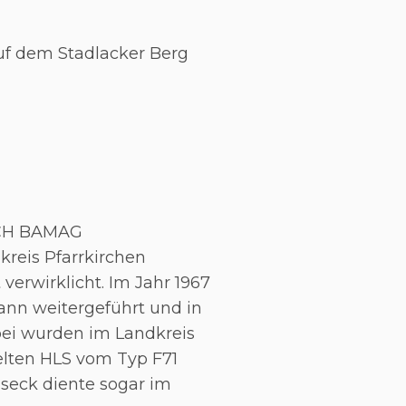
auf dem Stadlacker Berg
SCH BAMAG
reis Pfarrkirchen
verwirklicht. Im Jahr 1967
nn weitergeführt und in
abei wurden im Landkreis
kelten HLS vom Typ F71
nseck diente sogar im