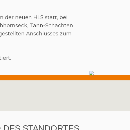
m der neuen HLS statt, bei
ichhornseck, Tann-Schachten
gestellten Anschlusses zum
ert.
D DES STANDORTES