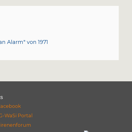
n Alarm" von 1971
ks
Facebook
G-WaSi Portal
Sirenenforum